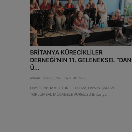
BRİTANYA KÜRECİKLİLER
DERNEĞİ’NİN 11. GELENEKSEL “DAN
Û...
admin
May 25, 2026
0
26.2B
DİASPORADA KÜLTÜREL HAFIZA, DAYANIŞMA VE
TOPLUMSAL MÜCADELE VURGUSU Britanya ...