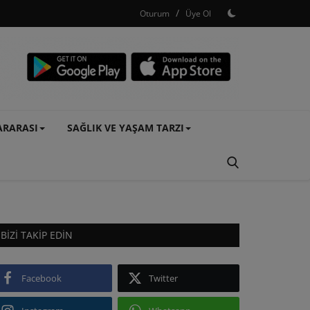
/
Oturum
Üye Ol
ARARASI
SAĞLIK VE YAŞAM TARZI
BIZI TAKIP EDIN
Facebook
Twitter