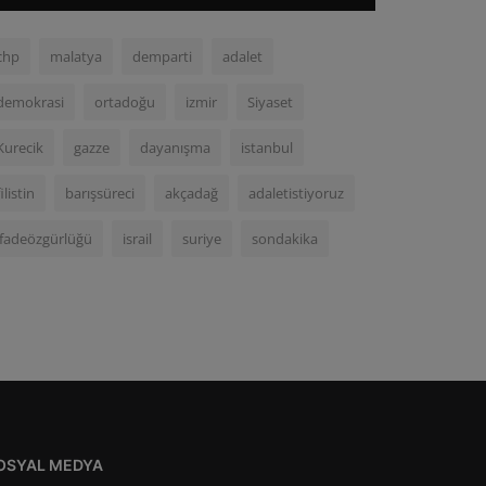
chp
malatya
demparti
adalet
demokrasi
ortadoğu
izmir
Siyaset
Kurecik
gazze
dayanışma
istanbul
filistin
barışsüreci
akçadağ
adaletistiyoruz
ifadeözgürlüğü
israil
suriye
sondakika
OSYAL MEDYA