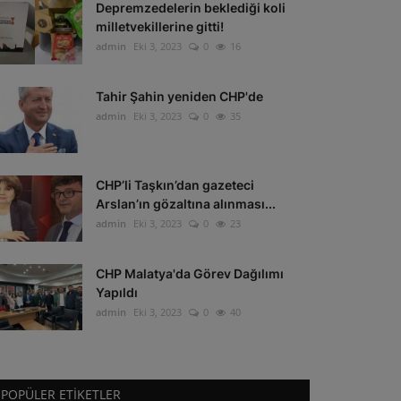
Depremzedelerin beklediği koli
milletvekillerine gitti!
admin
Eki 3, 2023
0
16
Tahir Şahin yeniden CHP'de
admin
Eki 3, 2023
0
35
CHP’li Taşkın’dan gazeteci
Arslan’ın gözaltına alınması...
admin
Eki 3, 2023
0
23
CHP Malatya'da Görev Dağılımı
Yapıldı
admin
Eki 3, 2023
0
40
POPÜLER ETIKETLER