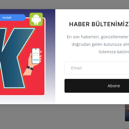
HABER BÜLTENIMIZ
En son haberleri, güncellemeleri 
doğrudan gelen kutunuza alm
listemize katılın
Abone