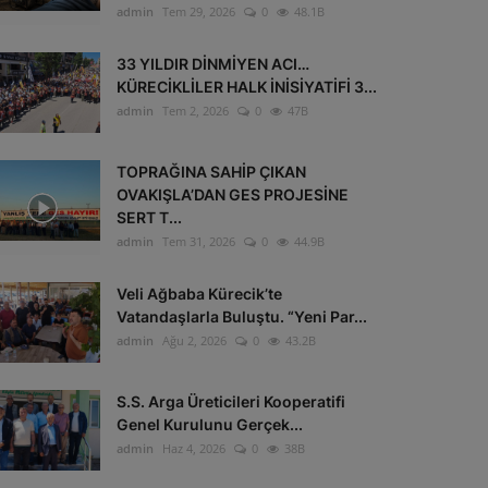
admin
Tem 29, 2026
0
48.1B
33 YILDIR DİNMİYEN ACI…
KÜRECİKLİLER HALK İNİSİYATİFİ 3...
admin
Tem 2, 2026
0
47B
TOPRAĞINA SAHİP ÇIKAN
OVAKIŞLA’DAN GES PROJESİNE
SERT T...
admin
Tem 31, 2026
0
44.9B
Veli Ağbaba Kürecik’te
Vatandaşlarla Buluştu. “Yeni Par...
admin
Ağu 2, 2026
0
43.2B
S.S. Arga Üreticileri Kooperatifi
Genel Kurulunu Gerçek...
admin
Haz 4, 2026
0
38B