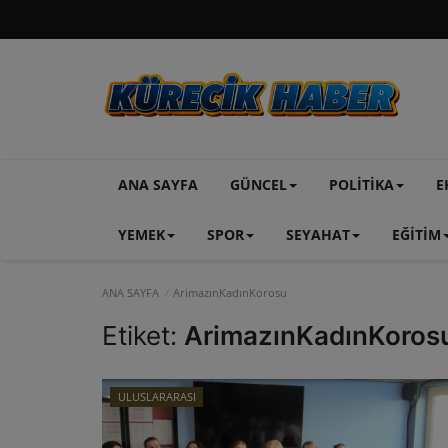
ANA SAYFA
GÜNCEL
POLİTİKA
E
YEMEK
SPOR
SEYAHAT
EĞİTİM
ANA SAYFA
ArimazınKadınKorosu
Etiket:
ArimazınKadınKoros
ULUSLARARASI