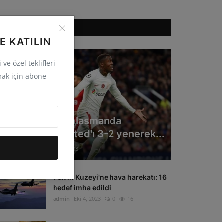
ÖNERILEN HABERLER
E KATILIN
ve özel teklifleri
ak için abone
GÜNCEL
Galatasaray deplasmanda
Manchester United'ı 3-2 yenerek...
admin
Eki 4, 2023
0
33
Irak'ın Kuzeyi'ne hava harekatı: 16
hedef imha edildi
admin
Eki 4, 2023
0
16