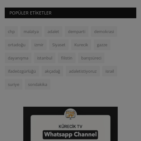
POPÜLER ETIKETLER
chp
malatya
adalet
demparti
demokrasi
ortadoğu
izmir
Siyaset
Kurecik
gazze
dayanışma
istanbul
filistin
barışsüreci
ifadeözgürlüğü
akçadağ
adaletistiyoruz
israil
suriye
sondakika