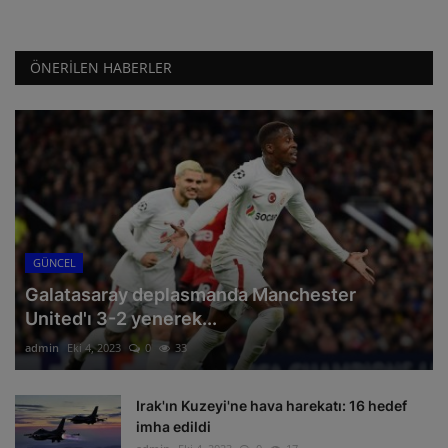
ÖNERILEN HABERLER
GÜNCEL
Galatasaray deplasmanda Manchester
United'ı 3-2 yenerek...
admin
Eki 4, 2023
0
33
Irak'ın Kuzeyi'ne hava harekatı: 16 hedef
imha edildi