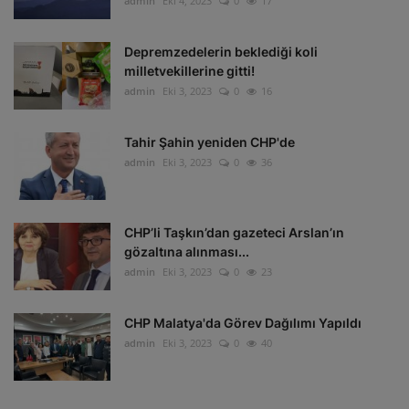
admin
Eki 4, 2023
0
17
Depremzedelerin beklediği koli
milletvekillerine gitti!
admin
Eki 3, 2023
0
16
Tahir Şahin yeniden CHP'de
admin
Eki 3, 2023
0
36
CHP’li Taşkın’dan gazeteci Arslan’ın
gözaltına alınması...
admin
Eki 3, 2023
0
23
CHP Malatya'da Görev Dağılımı Yapıldı
admin
Eki 3, 2023
0
40