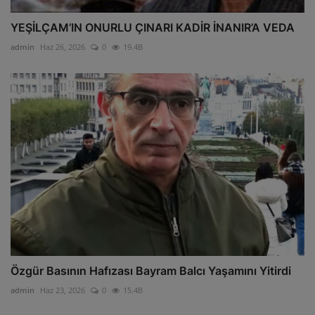
YEŞİLÇAM’IN ONURLU ÇINARI KADİR İNANIR’A VEDA
admin
Haz 26, 2026
0
19.4B
Özgür Basının Hafızası Bayram Balcı Yaşamını Yitirdi
admin
Haz 23, 2026
0
15.4B