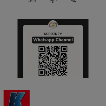
Sinirli
Üzgün
Vay