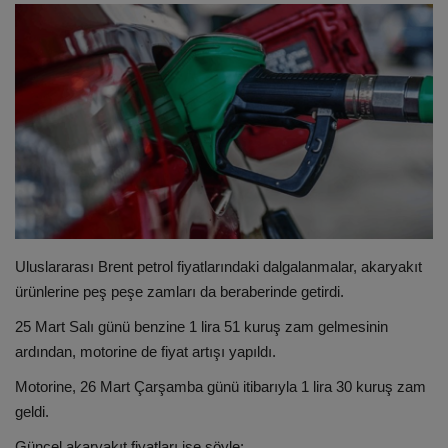
ULUSLARARASI
SAĞLIK VE YAŞAM TARZI
YEMEK
SPOR
SEYAHAT
Uluslararası Brent petrol fiyatlarındaki dalgalanmalar, akaryakıt
EĞİTİM
ürünlerine peş peşe zamları da beraberinde getirdi.
25 Mart Salı günü benzine 1 lira 51 kuruş
zam
gelmesinin
GALERİ
ardından, motorine de
fiyat
artışı yapıldı.
Motorine, 26 Mart Çarşamba günü itibarıyla 1 lira 30 kuruş zam
VİDEO
geldi.
Güncel akaryakıt fiyatları ise şöyle: