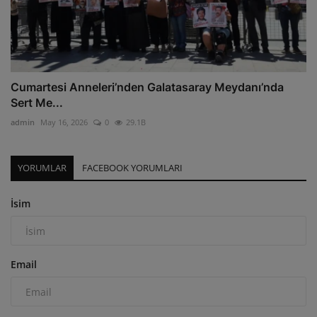
Cumartesi Anneleri’nden Galatasaray Meydanı’nda
Sert Me...
admin
May 16, 2026
0
29.1B
YORUMLAR
FACEBOOK YORUMLARI
İsim
Email