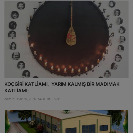
KOÇGİRİ KATLİAMI, YARIM KALMIŞ BİR MADIMAK
KATLİAMI;
admin
Haz 30, 2026
0
18.8B