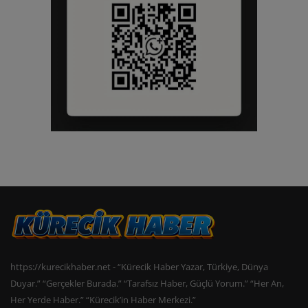
https://kurecikhaber.net - “Kürecik Haber Yazar, Türkiye, Dünya
Duyar.” “Gerçekler Burada.” “Tarafsız Haber, Güçlü Yorum.” “Her An,
Her Yerde Haber.” “Kürecik’in Haber Merkezi.”