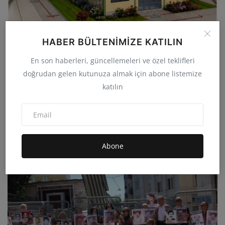
HABER BÜLTENIMIZE KATILIN
En son haberleri, güncellemeleri ve özel teklifleri
doğrudan gelen kutunuza almak için abone listemize
katılın
Darıca ve Kürecik Halkına Tarihi Çağrı Gelecek
Nesiller...
admin
Haz 23, 2026
0
14B
Abone