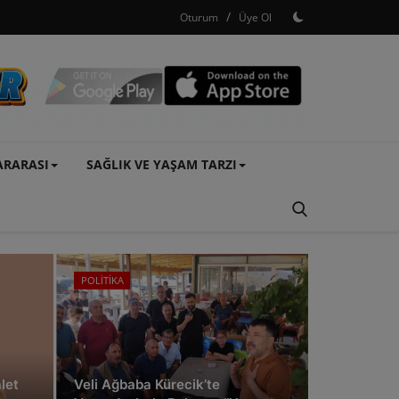
/
Oturum
Üye Ol
ARARASI
SAĞLIK VE YAŞAM TARZI
POLİTİKA
GÜNCEL
alet
Veli Ağbaba Kürecik’te