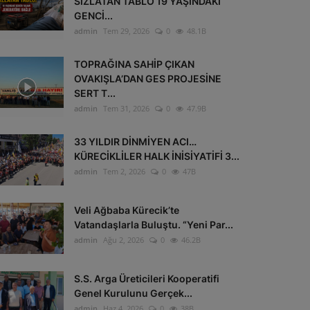
SIZLATAN TABLO 19 YAŞINDAKİ
GENCİ...
admin
Tem 29, 2026
0
48.1B
TOPRAĞINA SAHİP ÇIKAN
OVAKIŞLA’DAN GES PROJESİNE
SERT T...
admin
Tem 31, 2026
0
47.9B
33 YILDIR DİNMİYEN ACI…
KÜRECİKLİLER HALK İNİSİYATİFİ 3...
admin
Tem 2, 2026
0
47B
Veli Ağbaba Kürecik’te
Vatandaşlarla Buluştu. “Yeni Par...
admin
Ağu 2, 2026
0
46.2B
S.S. Arga Üreticileri Kooperatifi
Genel Kurulunu Gerçek...
admin
Haz 4, 2026
0
38B