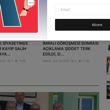
Abone
 SİYASETİNDE
İMRALI GÖRÜŞMESİ SONRASI
R KAYIP SALİH
AÇIKLAMA ŞİDDET TERK
YA...
EDİLDİ, D...
2026
0
19.9B
admin
Şub 18, 2026
0
11.5B