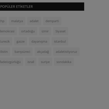
POPÜLER ETIKETLER
chp
malatya
adalet
demparti
demokrasi
ortadoğu
izmir
Siyaset
Kurecik
gazze
dayanışma
istanbul
filistin
barışsüreci
akçadağ
adaletistiyoruz
ifadeözgürlüğü
israil
suriye
sondakika