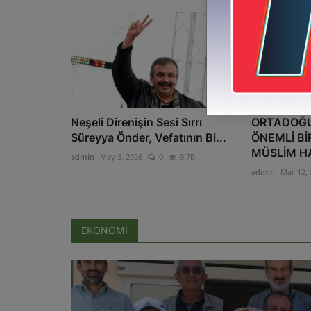
Neşeli Direnişin Sesi Sırrı
ORTADOĞU
Süreyya Önder, Vefatının Bi...
ÖNEMLİ Bİ
MÜSLİM HA
admin
May 3, 2026
0
9.7B
admin
Mar 12, 
EKONOMİ