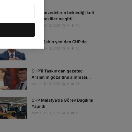
Depremzedelerin beklediği koli
milletvekillerine gitti!
admin
Eki 3, 2023
0
16
Tahir Şahin yeniden CHP'de
admin
Eki 3, 2023
0
35
CHP’li Taşkın’dan gazeteci
Arslan’ın gözaltına alınması...
admin
Eki 3, 2023
0
23
CHP Malatya'da Görev Dağılımı
Yapıldı
admin
Eki 3, 2023
0
40