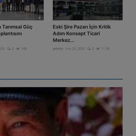
 Tarımsal Güç
Eski Şire Pazarı İçin Kritik
oplantısını
Adım Konsept Ticari
Merkez...
026
0
14B
admin
Ara 26, 2025
0
11.3B