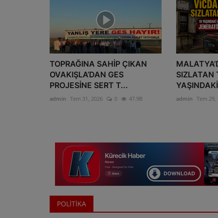
TOPRAĞINA SAHİP ÇIKAN
MALATYA’
OVAKIŞLA’DAN GES
SIZLATAN 
PROJESİNE SERT T...
YAŞINDAKİ
admin
Tem 31, 2026
0
47.9B
admin
Tem 29,
POLİTİKA