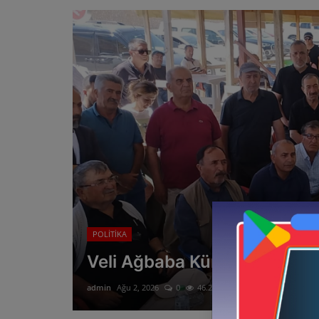
POLİTİKA
Veli Ağbaba Kürecik’te Vatan
admin
Ağu 2, 2026
0
46.2B