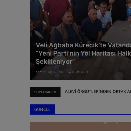
Veli Ağbaba Kürecik’te Vatanda
Kürt
“Yeni Parti’nin Yol Haritası Halk
Şekilleniyor”
admin
Ağu 2, 2026
0
46.2B
KAFTANCIOĞLU 'TERÖR ÖRGÜTÜ 
SON DAKIKA
SİDRA'YI 35 SAAT SONRA MADEN 
CHP'Lİ ÖZCAN PURÇU VE TACETTİ
GÜNCEL
'ADIYAMAN'DA ENKAZ ALTINDAKİ
DEPREM NEDENİYLE KAPANAN TA