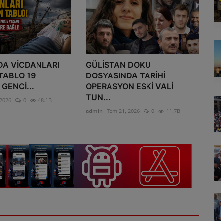
DA VİCDANLARI
GÜLİSTAN DOKU
TABLO 19
DOSYASINDA TARİHİ
 GENCİ...
OPERASYON ESKİ VALİ
TUN...
 2026
0
48.1B
admin
Tem 21, 2026
0
11.7B