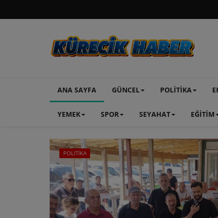
ANA SAYFA
GÜNCEL
POLİTİKA
E
YEMEK
SPOR
SEYAHAT
EĞİTİM
POLİTİKA