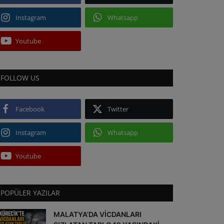
Instagram
Whatsapp
Youtube
 .
FOLLOW US
Facebook
Twitter
Instagram
Whatsapp
 EDİLDİ
Youtube
POPÜLER YAZILAR
MALATYA’DA VİCDANLARI