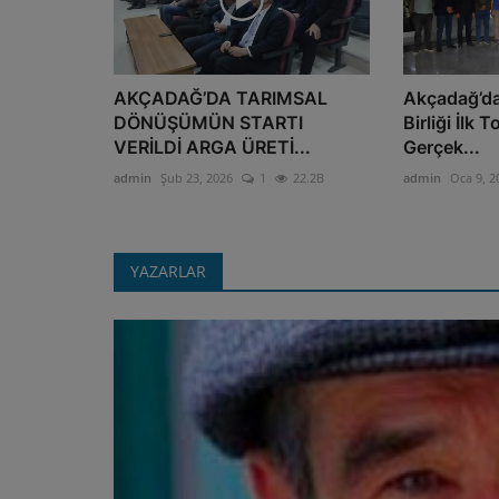
AKÇADAĞ’DA TARIMSAL
Akçadağ’da
DÖNÜŞÜMÜN STARTI
Birliği İlk T
VERİLDİ ARGA ÜRETİ...
Gerçek...
admin
Şub 23, 2026
1
22.2B
admin
Oca 9, 2
YAZARLAR