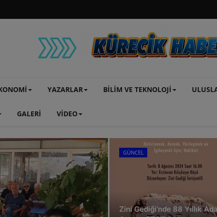
KONOMİ
YAZARLAR
BİLİM VE TEKNOLOJİ
ULUSL
GALERİ
VİDEO
Gerçek Haber
GÜNCEL
GÜNCEL
Zini Gediği’nde 88 Yıllık Ad