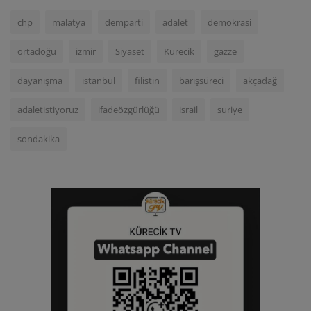
chp
malatya
demparti
adalet
demokrasi
ortadoğu
izmir
Siyaset
Kurecik
gazze
dayanışma
istanbul
filistin
barışsüreci
akçadağ
adaletistiyoruz
ifadeözgürlüğü
israil
suriye
sondakika