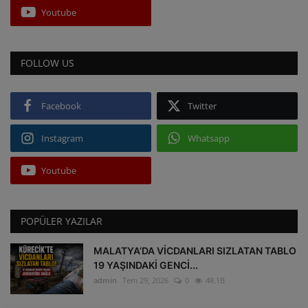
Youtube
FOLLOW US
Facebook
Twitter
Instagram
Whatsapp
Youtube
POPÜLER YAZILAR
MALATYA’DA VİCDANLARI SIZLATAN TABLO
19 YAŞINDAKİ GENCİ...
admin
Tem 29, 2026
0
48.1B