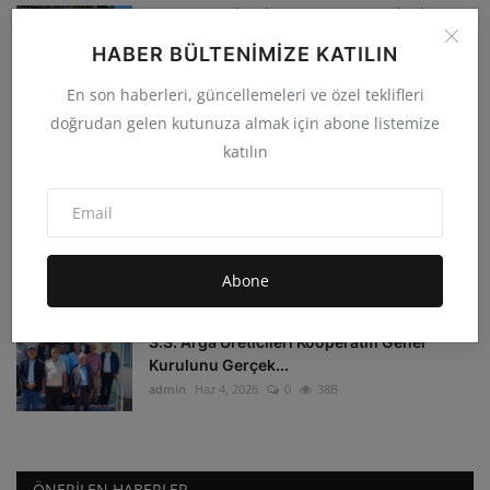
33 YILDIR DİNMİYEN ACI… KÜRECİKLİLER
HALK İNİSİYATİFİ 3...
HABER BÜLTENIMIZE KATILIN
admin
Tem 2, 2026
0
47B
En son haberleri, güncellemeleri ve özel teklifleri
doğrudan gelen kutunuza almak için abone listemize
TOPRAĞINA SAHİP ÇIKAN OVAKIŞLA’DAN
GES PROJESİNE SERT T...
katılın
admin
Tem 31, 2026
0
44.9B
Veli Ağbaba Kürecik’te Vatandaşlarla
Buluştu. “Yeni Par...
Abone
admin
Ağu 2, 2026
0
43.2B
S.S. Arga Üreticileri Kooperatifi Genel
Kurulunu Gerçek...
admin
Haz 4, 2026
0
38B
ÖNERILEN HABERLER