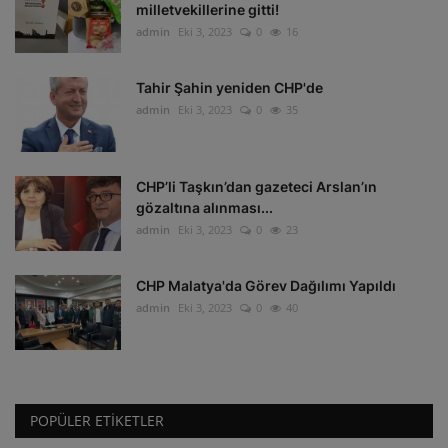
milletvekillerine gitti!
admin
Eki 3, 2023
0
16
Tahir Şahin yeniden CHP'de
admin
Eki 3, 2023
0
35
CHP’li Taşkın’dan gazeteci Arslan’ın
gözaltına alınması...
admin
Eki 3, 2023
0
23
CHP Malatya'da Görev Dağılımı Yapıldı
admin
Eki 3, 2023
0
40
POPÜLER ETIKETLER