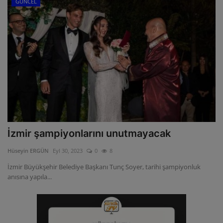
GÜNCEL
İzmir şampiyonlarını unutmayacak
Hüseyin ERGÜN
Eyl 30, 2023
0
8
İzmir Büyükşehir Belediye Başkanı Tunç Soyer, tarihi şampiyonluk
anısına yapıla...