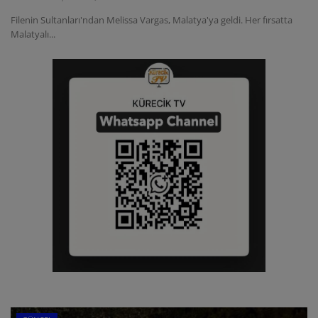
Filenin Sultanları'ndan Melissa Vargas, Malatya'ya geldi. Her fırsatta
Malatyalı...