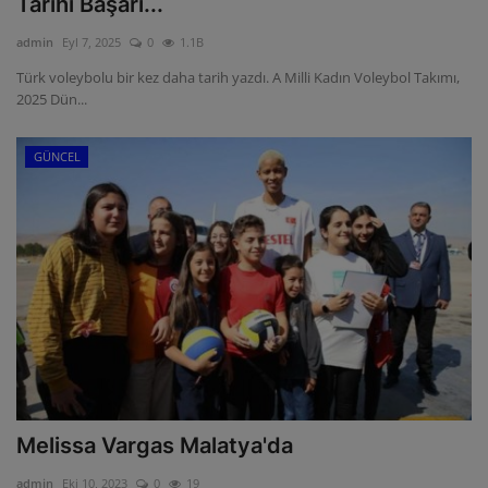
Tarihi Başarı...
ULUSLARARASI
admin
Eyl 7, 2025
0
1.1B
Türk voleybolu bir kez daha tarih yazdı. A Milli Kadın Voleybol Takımı,
SAĞLIK VE YAŞAM TARZI
2025 Dün...
YEMEK
GÜNCEL
SPOR
SEYAHAT
EĞİTİM
GALERİ
VİDEO
Melissa Vargas Malatya'da
admin
Eki 10, 2023
0
19