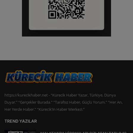
https://kurecikhaber.net - “Kürecik Haber Yazar, Türkiye, Dünya
Duyar.” “Gerçekler Burada.” “Tarafsız Haber, Güçlü Yorum.” “Her An,
Her Yerde Haber.” “Kürecik’in Haber Merkezi.”
TREND YAZILAR