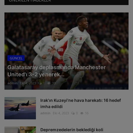
GÜNCEL
Galatasaray deplasmanda Manchester
United'ı 3-2 yenerek...
admin
Eki 4, 2023
0
33
Irak'ın Kuzeyi'ne hava harekatı: 16 hedef
imha edildi
admin
Eki 4, 2023
0
16
Depremzedelerin beklediği koli