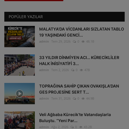
POPÜLER YAZILAR
MALATYA’DA VİCDANLARI SIZLATAN TABLO
19 YAŞINDAKİ GENCİ...
admin
Tem 29, 2026
0
48.1B
33 YILDIR DİNMİYEN ACI… KÜRECİKLİLER
HALK İNİSİYATİFİ 3...
admin
Tem 2, 2026
0
47B
TOPRAĞINA SAHİP ÇIKAN OVAKIŞLA’DAN
GES PROJESİNE SERT T...
admin
Tem 31, 2026
0
44.9B
Veli Ağbaba Kürecik’te Vatandaşlarla
Buluştu. “Yeni Par...
admin
Ağu 2, 2026
0
43.2B