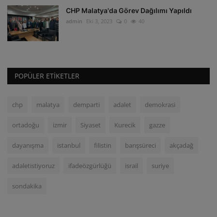
CHP Malatya'da Görev Dağılımı Yapıldı
admin
Eki 3, 2023
0
40
POPÜLER ETIKETLER
chp
malatya
demparti
adalet
demokrasi
ortadoğu
izmir
Siyaset
Kurecik
gazze
dayanışma
istanbul
filistin
barışsüreci
akçadağ
adaletistiyoruz
ifadeözgürlüğü
israil
suriye
sondakika