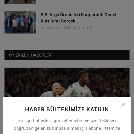
S.S. Arga Üreticileri Kooperatifi Genel
Kurulunu Gerçek...
admin
Haz 4, 2026
0
38B
ÖNERILEN HABERLER
HABER BÜLTENIMIZE KATILIN
GÜNCEL
En son haberleri, güncellemeleri ve özel teklifleri
Galatasaray deplasmanda Manchester
doğrudan gelen kutunuza almak için abone listemize
United'ı 3-2 yenerek...