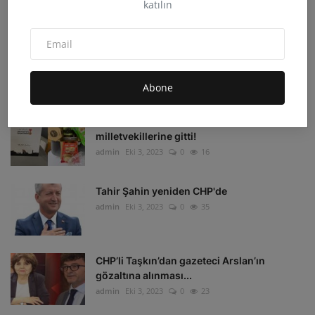
katılın
admin
Eki 4, 2023
0
33
Irak'ın Kuzeyi'ne hava harekatı: 16 hedef
imha edildi
admin
Eki 4, 2023
0
16
Abone
Depremzedelerin beklediği koli
milletvekillerine gitti!
admin
Eki 3, 2023
0
16
Tahir Şahin yeniden CHP'de
admin
Eki 3, 2023
0
35
CHP’li Taşkın’dan gazeteci Arslan’ın
gözaltına alınması...
admin
Eki 3, 2023
0
23